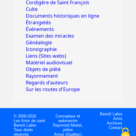
Cordigère de Saint François
Culte
Documents historiques en ligne
Étrangetés
Événements
Examen des miracles
Généalogie
Iconographie
Liens (Sites webs)
Matériel audiovisuel
Objets de piété
Rayonnement
Regards d'auteurs
Sur les routes d'Europe
Benoît Labre
© 2000-2026
Concepteur et
Amis
Les Amis de saint
webmestre
Archives
Benoît Labre
Raymond Martel,
Contact
Tous droits
prêtre
réservés
Amos (Québec)