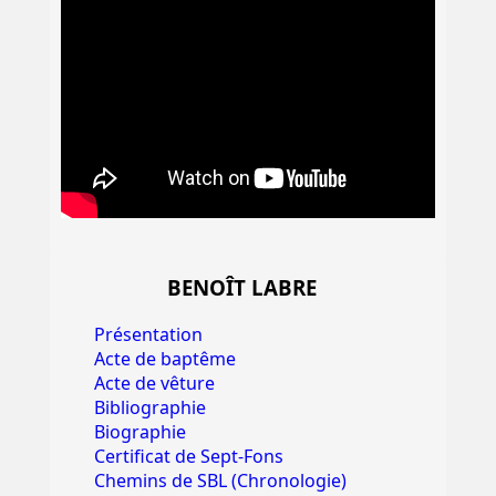
BENOÎT LABRE
Présentation
Acte de baptême
Acte de vêture
Bibliographie
Biographie
Certificat de Sept-Fons
Chemins de SBL (Chronologie)