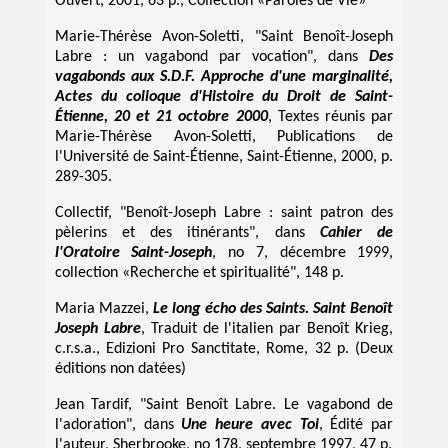
Ouvert, 2001, 63 p., Collection «Paroles de Vie»
Marie-Thérèse Avon-Soletti, "Saint Benoît-Joseph
Labre : un vagabond par vocation", dans
Des
vagabonds aux S.D.F. Approche d'une marginalité,
Actes du colloque d'Histoire du Droit de Saint-
Étienne, 20 et 21 octobre 2000
, Textes réunis par
Marie-Thérèse Avon-Soletti, Publications de
l'Université de Saint-Étienne, Saint-Étienne, 2000, p.
289-305.
Collectif, "Benoît-Joseph Labre : saint patron des
pèlerins et des itinérants", dans
Cahier de
l'Oratoire Saint-Joseph
, no 7, décembre 1999,
collection «Recherche et spiritualité", 148 p.
Maria Mazzei,
Le long écho des Saints. Saint Benoît
Joseph Labre
, Traduit de l'italien par Benoît Krieg,
c.r.s.a., Edizioni Pro Sanctitate, Rome, 32 p. (Deux
éditions non datées)
Jean Tardif, "Saint Benoît Labre. Le vagabond de
l'adoration", dans
Une heure avec Toi
, Édité par
l'auteur, Sherbrooke, no 178, septembre 1997, 47 p.