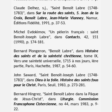
Claude Delhez, s.j., "Saint Benoît Labre (1748-
1783)", dans
Sur la route des saints, 5. Jean de la
Croix, Benoît Labre, Jean-Marie Vianney
, Namur,
Éditions Fidélité, 1991, p. 37-53.
Michel Evdokimov, "Un pèlerin français : saint
Benoît-Joseph Labre", dans
Contacts
, 42, 151
(1990), p. 174-181.
Bernard Plongeron, "Benoît Labre", dans
Histoire
des saints et de la sainteté chrétienne
, tome IX,
Vers une sainteté universelle, 1715 à nos jours, Ière
partie, Paris, Hachette, 1987, p. 54-60.
John Saward, "Saint Benoît-Joseph Labre (1748-
1783)", dans
Dieu à la folie. Histoire des saints fous
pour le Christ
, Paris, Seuil, 1983, p. 273-281.
Bernard Hingrez, "Saint Benoît Labre dans la Pâque
de Jésus-Christ", dans
Liturgie. Commission
Francophone Cistercienne
, no 44, mars 1983, p. 9-
22.