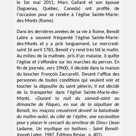
le 1er mai 2011, Marc Gallant et son épouse
(Saguenay, Québec, Canada) ont profité de
l'occasion pour se rendre à l'église Sainte-Marie-
des-Monts (Rome).
Dans les dernières années de sa vie à Rome, Benoît
Labre a souvent fréquenté l'église Sainte-Marie-
des-Monts et y a prié longuement. Le mercredi-
saint 16 avril 1783, Benoît s'y rend très tôt le matin.
Au milieu de la matinée, pris d'un malaise, il quitte
l'église et s'effondre sur les marches du perron. En
fin de journée, vers 19h00, il décède dans la maison
du boucher François Zaccarelli. Devant l'afflux des
personnes de toutes conditions qui veulent voir et
toucher la dépouille du saint pèlerin, il est décidé
de la transporter dans l'église Sainte-Marie-des-
Monts. «
Durant la nuit du samedi-saint au
dimanche de Pâques, en vue de la sépulture de
Benoît, les maçons creusèrent devant la balustrade
du maître-autel, du côté de l'épître, une excavation
pour y placer le cercueil du serviteur de Dieu
» (Jean
Ladame,
Un mystique en haillons : Saint Benoît-
Joseph Labre
, 1987, Éditions Résiac, p. 401).